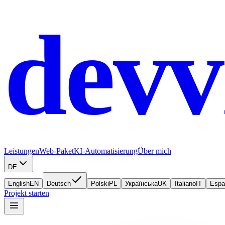
devv
Leistungen
Web-Paket
KI-Automatisierung
Über mich
DE
English
EN
Deutsch
Polski
PL
Українська
UK
Italiano
IT
Espa
Projekt starten