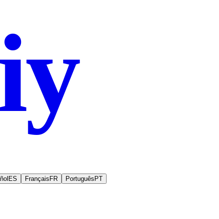
iy
.co
ñol
ES
Français
FR
Português
PT