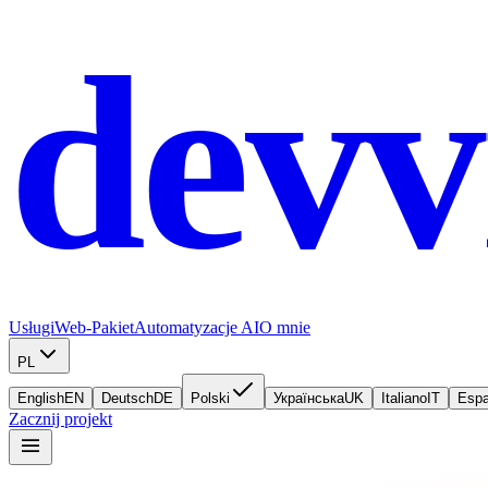
devv
Usługi
Web-Pakiet
Automatyzacje AI
O mnie
PL
English
EN
Deutsch
DE
Polski
Українська
UK
Italiano
IT
Espa
Zacznij projekt