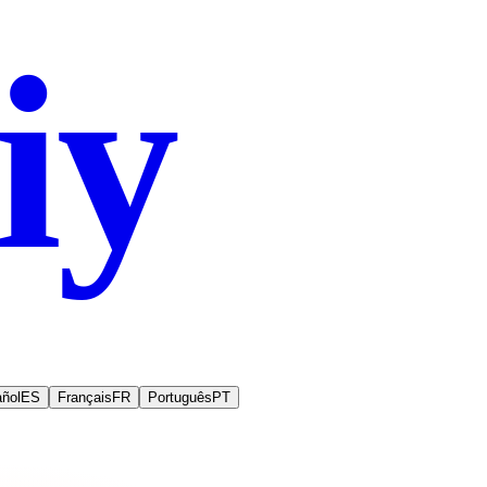
iy
.co
ñol
ES
Français
FR
Português
PT