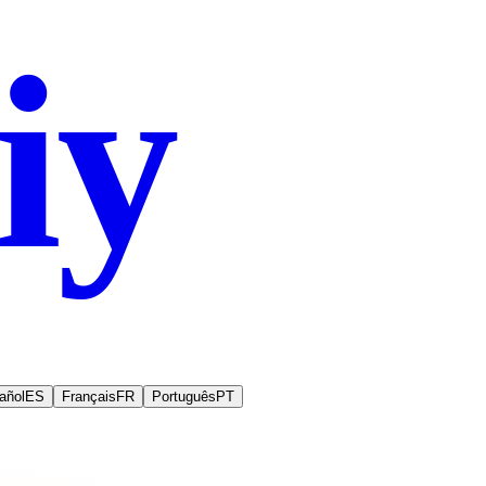
iy
.co
añol
ES
Français
FR
Português
PT