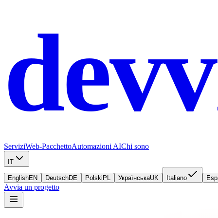
devv
Servizi
Web-Pacchetto
Automazioni AI
Chi sono
IT
English
EN
Deutsch
DE
Polski
PL
Українська
UK
Italiano
Esp
Avvia un progetto