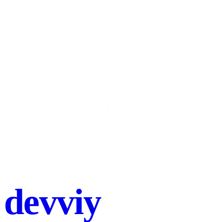
Nome
Email
Tipo di progetto
Seleziona un tipo di progetto
Messaggio
Invia messaggio
→
devviy
.com