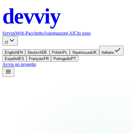
devviy
.com
Servizi
Web-Pacchetto
Automazioni AI
Chi sono
IT
English
EN
Deutsch
DE
Polski
PL
Українська
UK
Italiano
Español
ES
Français
FR
Português
PT
Avvia un progetto